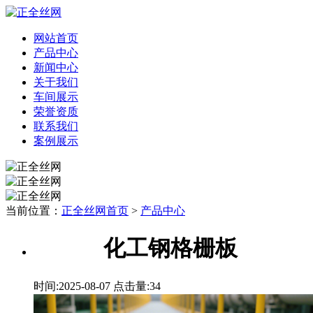
网站首页
产品中心
新闻中心
关于我们
车间展示
荣誉资质
联系我们
案例展示
当前位置：
正全丝网首页
>
产品中心
化工钢格栅板
时间:2025-08-07 点击量:
34