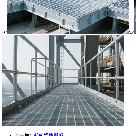
01
02
上一篇：
船舶钢格栅板