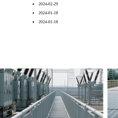
鳄鱼嘴防滑板特色
2024-02-29
热镀锌钢格栅板G325/30/100的含
2024-01-18
义是什么
钢架结构花纹板不平如何处理
2024-01-18
工件热镀锌厚度标准